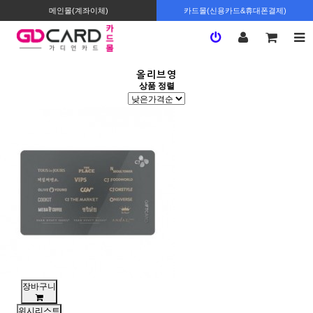
메인몰(계좌이체)
카드몰(신용카드&휴대폰결제)
올리브영
상품 정렬
장바구니
위시리스트