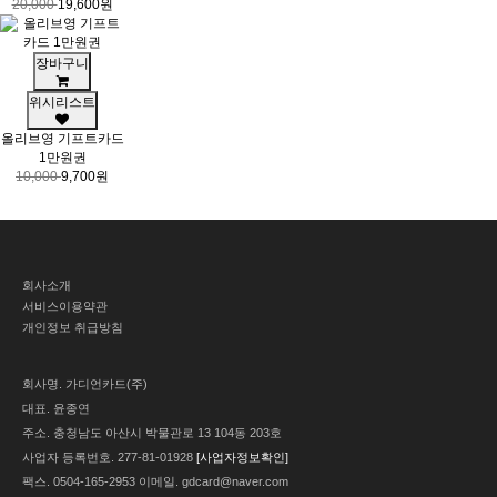
20,000
19,600원
장바구니
위시리스트
올리브영 기프트카드
1만원권
10,000
9,700원
회사소개
서비스이용약관
개인정보 취급방침
회사명.
가디언카드(주)
대표.
윤종연
주소.
충청남도 아산시 박물관로 13 104동 203호
사업자 등록번호.
277-81-01928
[사업자정보확인]
팩스.
0504-165-2953
이메일.
gdcard@naver.com