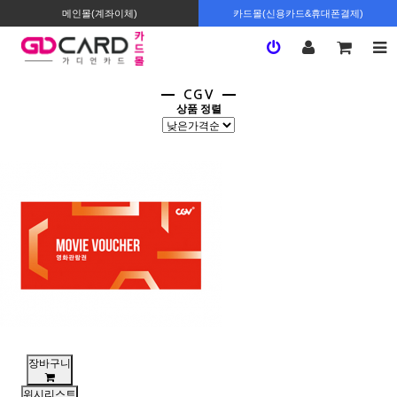
메인몰(계좌이체)
카드몰(신용카드&휴대폰결제)
CGV
상품 정렬
장바구니
위시리스트