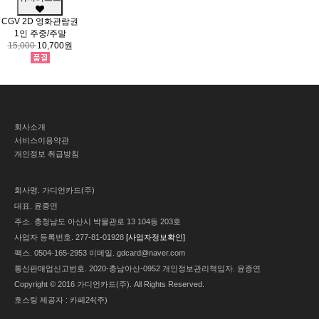
CGV 2D 영화관람권
1인 주중/주말
15,000
10,700원
회사소개
서비스이용약관
개인정보 취급방침
회사명.
가디언카드(주)
대표.
윤종연
주소.
충청남도 아산시 박물관로 13 104동 203호
사업자 등록번호.
277-81-01928
[사업자정보확인]
팩스.
0504-165-2953
이메일.
gdcard@naver.com
통신판매업신고번호.
2020-충남아산-0952
개인정보관리책임자.
윤종연
Copyright © 2016 가디언카드(주). All Rights Reserved.
호스팅 제공자 : 카페24(주)