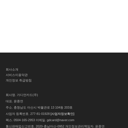
회사소개
서비스이용약관
개인정보 취급방침
회사명.
가디언카드(주)
대표.
윤종연
주소.
충청남도 아산시 박물관로 13 104동 203호
사업자 등록번호.
277-81-01928
[사업자정보확인]
팩스.
0504-165-2953
이메일.
gdcard@naver.com
통신판매업신고번호.
2020-충남아산-0952
개인정보관리책임자.
윤종연