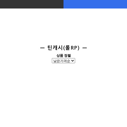
틴캐시(롤RP)
상품 정렬