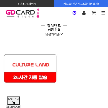
메인몰(계좌이체)
카드몰(신용카드&휴대폰결제)
컬쳐랜드
상품 정렬
장바구니
위시리스트