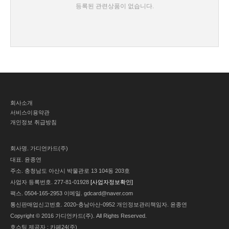
등록된 관련상품이 없습니다.
회사소개
서비스이용약관
개인정보 취급방침
회사명.
가디언카드(주)
대표.
윤종연
주소.
충청남도 아산시 박물관로 13 104동 203호
사업자 등록번호.
277-81-01928
[사업자정보확인]
팩스.
0504-165-2953
이메일.
gdcard@naver.com
통신판매업신고번호.
2020-충남아산-0952
개인정보관리책임자.
윤종연
Copyright © 2016 가디언카드(주). All Rights Reserved.
호스팅 제공자 : 카페24(주)