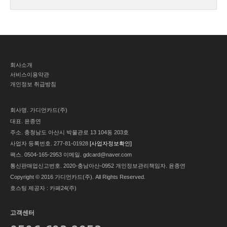
회사소개
서비스이용약관
개인정보 취급방침
회사명.
가디언카드(주)
대표.
윤종연
주소.
충청남도 아산시 박물관로 13 104동 203호
사업자 등록번호.
277-81-01928
[사업자정보확인]
팩스.
0504-165-2953
이메일.
gdcard@naver.com
통신판매업신고번호.
2020-충남아산-0952
개인정보관리책임자.
윤종연
Copyright © 2016 가디언카드(주). All Rights Reserved.
호스팅 제공자 : 카페24(주)
고객센터