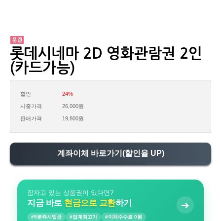
롯데시네마 2D 영화관람권 2인
(카드가능)
할인
24%
시중가격
26,000원
판매가격
19,800원
계좌이체 바로가기(할인율 UP)
잠자고 있는 상품권이 있다면?
지금 바로
현금으로 교환
하기
➔
#5분즉시입금
#업계최고가
#이체수수료 0원